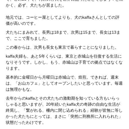
かく、必ず、犬たちが居ました。
地元では、コーヒー屋としてよりも、犬のkaffaさんとしての評
価が高いのです。
犬たちにまみれて、長男は18まで、次男は15まで、長女は13ま
で、ここで育ちました。
この春からは、次男も長女も東京で暮らすことになりました。
kaffa夫婦も、あと5年くらいは、東京と赤城山を往復する生活に
なりそうです。しかし、もう、赤城山は子育ての拠点ではなくな
ります。
基本的に金曜日から月曜日は赤城山で、焙煎。できれば、週末
は、「お山カフェ」としてオープンしたいと思っています。毎週
は無理かもな。
去年からのkaffaとその犬たちの激動期を知っている方もいらっ
しゃると思いますが、20年続いたkaffa犬の奇跡の自由な生活が
終焉し、「繋がれる、柵内に閉じ込められる」経験が皆無に等し
かった犬たちにとっては、まさに「突然に刑務所に入れられた」
状態だったわけです。