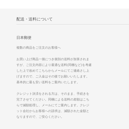
配送・送料について
日本郵便
複数の商品をご注文のお客様へ
お買い上げ商品一個につき個別の送料が加算されま
すが、ご注文内容により最適な送料(同梱など)を考慮
した上で改めてこちらからメールにてご連絡さし上
げますので、ご入金はその後でお願いいたします。
基本的に最も安い送料をご案内いたします。
クレジット決済をされる方は、そのまま、手続きを
完了させてください。同梱による送料の差額はこち
らで減額処理し、メールにてご案内します。クレジ
ット会社からお客様への請求は、減額された金額と
なりますので、ご安心ください。